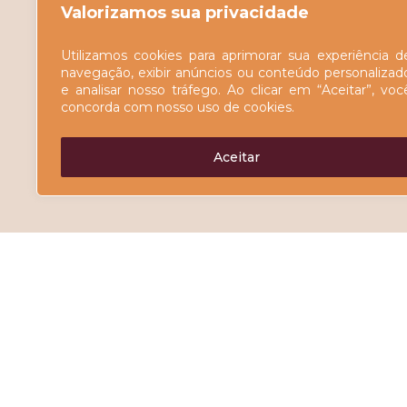
Valorizamos sua privacidade
Utilizamos cookies para aprimorar sua experiência d
navegação, exibir anúncios ou conteúdo personalizad
e analisar nosso tráfego. Ao clicar em “Aceitar”, voc
concorda com nosso uso de cookies.
Aceitar