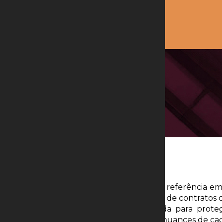
Contratos
No Zucare Advogados, somos referência em Di
Reconhecemos a importância de contratos cla
Nossa abordagem é orientada para protege
detalhada do mercado e das nuances de cad